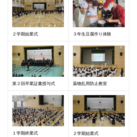
２学期始業式
３年生豆腐作り体験
第２回卒業証書授与式
薬物乱用防止教室
１学期終業式
２学期始業式