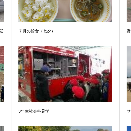
)
７月の給食（七夕）
野
3年生社会科見学
サ