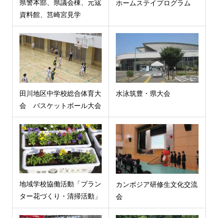
県警本部、県議会棟、元寇
ホームステイプログラム
資料館、筥崎宮見学
田川地区中学校総合体育大
水泳筑豊・県大会
会 バスケットボール大会
地域学校協働活動「プラン
カンボジア研修生文化交流
ター花づくり・清掃活動」
会