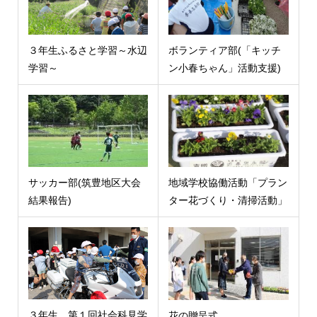
３年生ふるさと学習～水辺
ボランティア部(「キッチ
学習～
ン小春ちゃん」活動支援)
サッカー部(筑豊地区大会
地域学校協働活動「プラン
結果報告)
ター花づくり・清掃活動」
３年生 第１回社会科見学
花の贈呈式