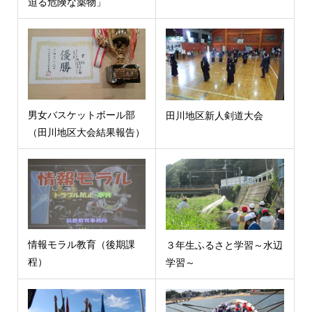
迫る危険な薬物」
男女バスケットボール部
田川地区新人剣道大会
（田川地区大会結果報告）
情報モラル教育（後期課
３年生ふるさと学習～水辺
程）
学習～