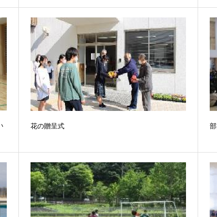
い
花の贈呈式
部